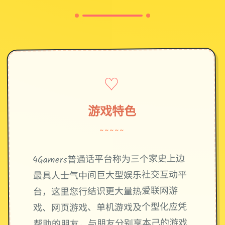
♡
游戏特色
~~~~~
4Gamers普通话平台称为三个家史上边
最具人士气中间巨大型娱乐社交互动平
台，这里您行结识更大量热爱联网游
戏、网页游戏、单机游戏及个型化应凭
帮助的朋友，与朋友分别享本己的游戏