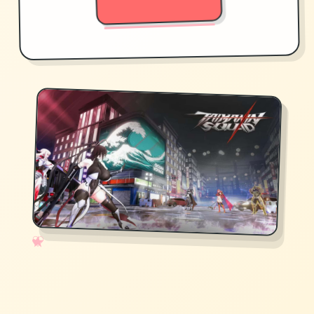
✧
♡
★
♥