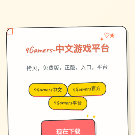
♡
✦
★
4Gamers-中文游戏平台
拷贝，免费版，正版，入口，平台
4Gamers官方
4Gamers中文
4Gamers平台
→
✦ ★
现在下载