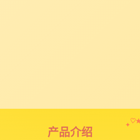
♡
✦
产品介绍