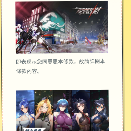
即表现示您同意思本條款，故請詳閱本
條款內容。