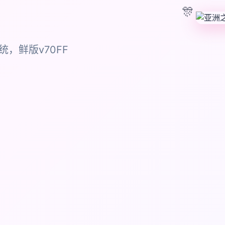
🎊
，鲜版v70FF