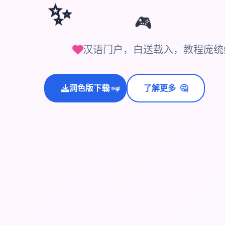
✨
🎮
汉语门户，白送载入，教程庞统统
🤔
润色版下载
了解更多
💫
✨
⭐