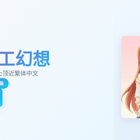
工幻想
lc顶近繁体中文
装