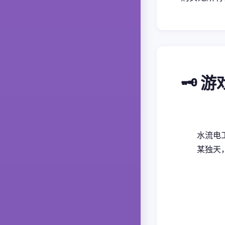
🗝️ 
水流电
某独天