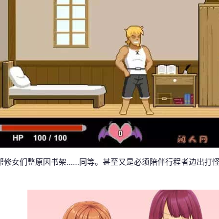
帮修女们整原因书架……同等。甚至又是必须陪伴行程者边出打