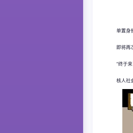
单置身
即将再
“终于
核人社