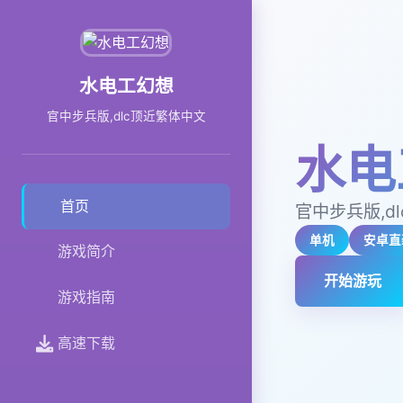
水电工幻想
官中步兵版,dlc顶近繁体中文
水电
首页
官中步兵版,d
单机
安卓直
游戏简介
开始游玩
游戏指南
高速下载