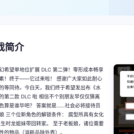
游戏简介
幻希望单地位扩展 DLC 第二弹！零形成本畅享
素！终于——它过来啦！ 感谢广大家如此耐心
的等同待。今白天，我们终于希望发出布《水
的第二款 DLC 啦 相信不个别朋友早仅仅猜离
色算是谁毕吧？ 答案就是……社会必将接待员
娘 三个位新角色的解锁条件： 腐型所具有女化
双生时龙姐妹带回转家。 至于老板娘，诸位需要
性的物品（消耗品除外界）。