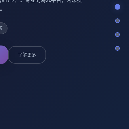
gent17）。专业的游戏平台，为您提
。
模
了解更多