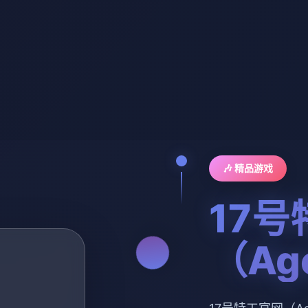
🎶 精品游戏
17
（Ag