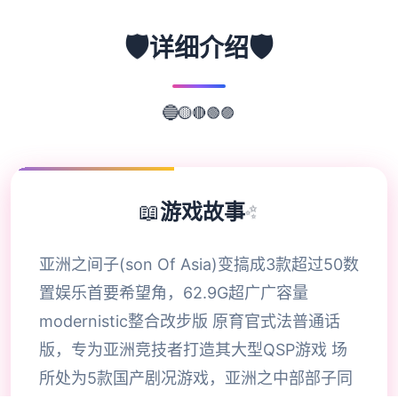
🛡️
🛡️
详细介绍
🟣
🟢
🔴
🟡
🔵
📖
游戏故事
✨
亚洲之间子(son Of Asia)变搞成3款超过50数
置娱乐首要希望角，62.9G超广广容量
modernistic整合改步版 原育官式法普通话
版，专为亚洲竞技者打造其大型QSP游戏 场
所处为5款国产剧况游戏，亚洲之中部部子同