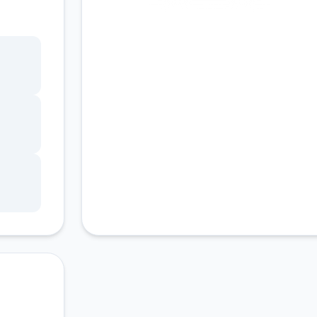
安全下载
高速安装
完全免费
这次
，本次
客服支持
官网
种礼
码只