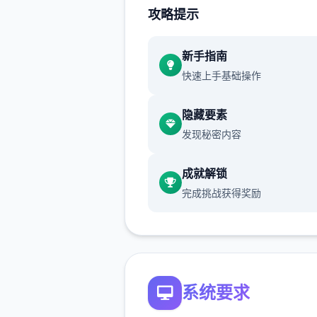
攻略提示
个攻略）,玩过前面版本剧情的
重点看sakura的内容就行了
更新主要是sakura 17号特工
新手指南
快速上手基础操作
隐藏要素
发现秘密内容
成就解锁
完成挑战获得奖励
那么开始吧：
首先进游戏剧情后先输入各
系统要求
包码，切记前面4个奖励礼包