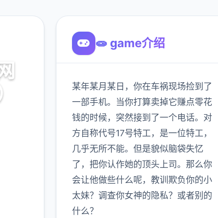
🧫 game介绍
网
某年某月某日，你在车祸现场捡到了
7）
一部手机。当你打算卖掉它赚点零花
钱的时候，突然接到了一个电话。对
方自称代号17号特工，是一位特工，
几乎无所不能。但是貌似脑袋失忆
900K
了，把你认作她的顶头上司。那么你
玩家
会让他做些什么呢，教训欺负你的小
太妹？调查你女神的隐私？或者别的
什么？
多