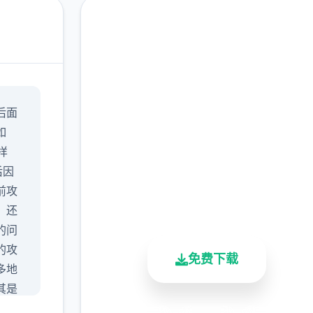
高速下载 17号特工官网
后面
（Agent17）
如
完整版游戏，免费体验
样
后因
2.3M+
4.9/5
900K+
前攻
总下载量
用户评分
活跃用户
，还
的问
的攻
免费下载
多地
其是
要做