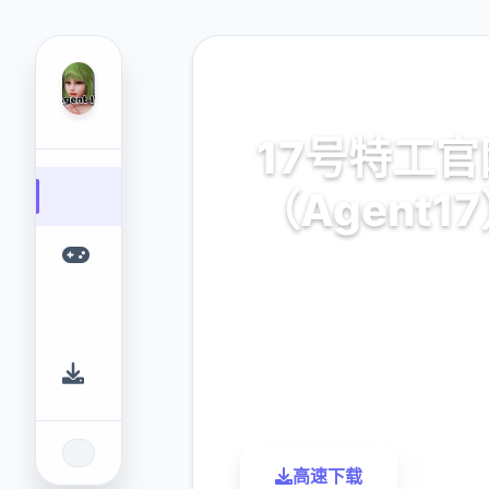
🗃️ 热门推荐
17号特工官
（Agent1
安卓,ios,官方中文
9.4
2.3M
评分
下载
高速下载
了解更