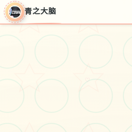
青之大脑
♡