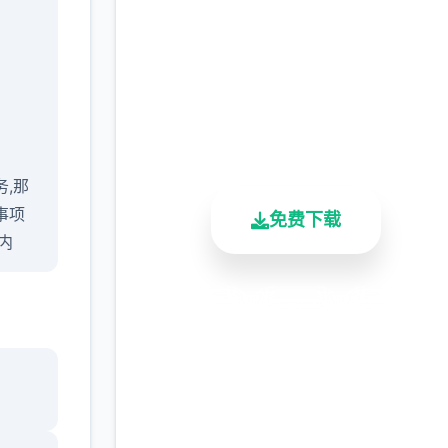
~PURE ONYX
完整版游戏，免费体验
2.3M+
4.9/5
900K+
总下载量
用户评分
活跃用户
务,那
事项
免费下载
内
安全下载
高速安装
完全免费
客服支持
相继开
法继续
虑先
些主