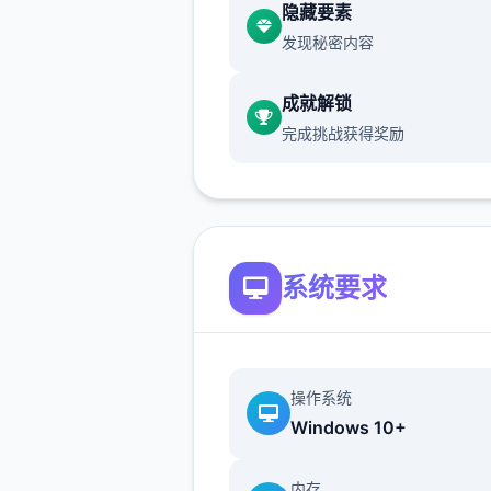
隐藏要素
线任务,或者去做一些法宝之类
发现秘密内容
</p>
成就解锁
完成挑战获得奖励
<p>接下来在去打之前先去接
些支线任务,这样才可以让你去
一些副本的难度,也可以得到很
奖励,这点对于前期升级还是很
助的。</p>
系统要求
<p>在打完了主线之后,我们
操作系统
去打第一个关卡了,这个副本相
Windows 10+
说还是比较简单的,而且通关起
是很快的,我们去做这个主线就
内存