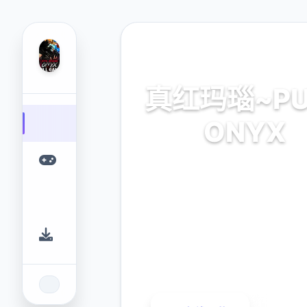
📦 热门推荐
真红玛瑙~PU
ONYX
官网，官方中文，中文下载，免
载，攻略
9.4
2.3M
评分
下载