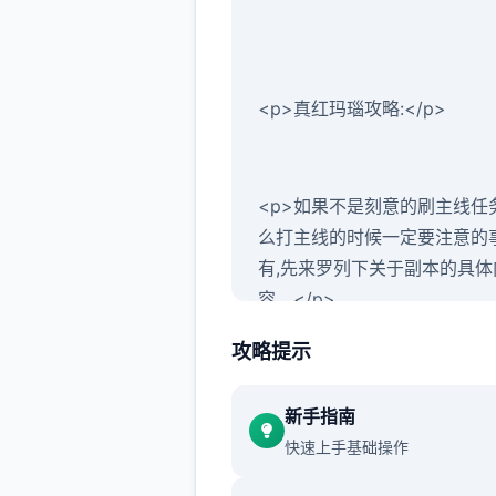
<p>真红玛瑙攻略:</p>
<p>如果不是刻意的刷主线任
么打主线的时候一定要注意的
有,先来罗列下关于副本的具体
容。</p>
攻略提示
<p>打到了神庙,主线剧情会
新手指南
放,如果错过了这个剧情,就无
快速上手基础操作
这个打关卡了,这个时候可以考
接一些支线任务,然后再去接一