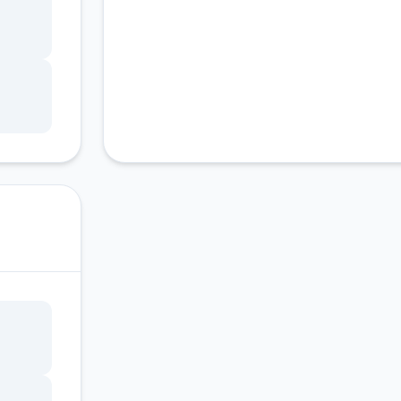
的。
受一
选择
多的
有帮
就可以
对来
来也
可以