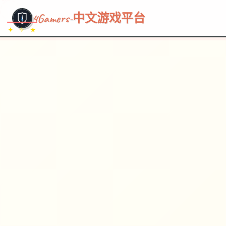
~~~
★
♡
✦
✧
♥
~
→
↗
4Gamers-中文游戏平台
✦ ✧ ★