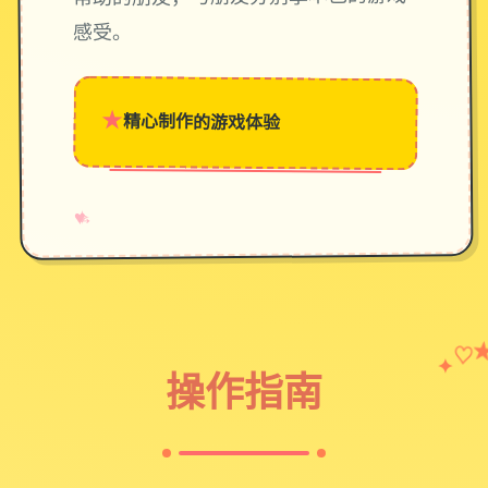
感受。
★
精心制作的游戏体验
→
✧
♥
✦
♡
操作指南