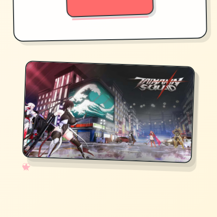
✧
♡
★
♥